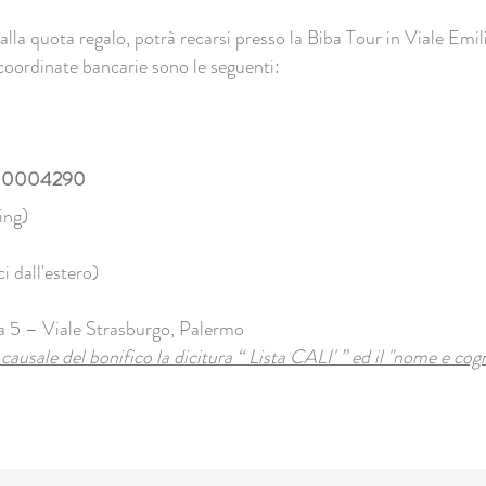
lla quota regalo, potrà recarsi presso la Biba Tour in Viale Emi
 coordinate bancarie sono le seguenti:
00004290
ing)
i dall'estero)
 5 – Viale Strasburgo, Palermo
 causale del bonifico la dicitura “ Lista CALI'
” ed il "nome e cogn