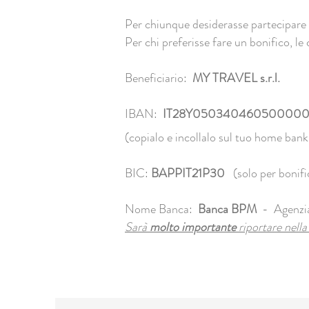
Per chiunque desiderasse partecipare a
Per chi preferisse fare un bonifico, le
Beneficiario:
MY TRAVEL s.r.l.
IBAN:
IT28Y05034046050000
(copialo e incollalo sul tuo home bank
BIC:
BAPPIT21P30
(solo per bonific
Nome Banca:
Banca BPM
- Agenzia
Sarà
molto importante
riportare nella