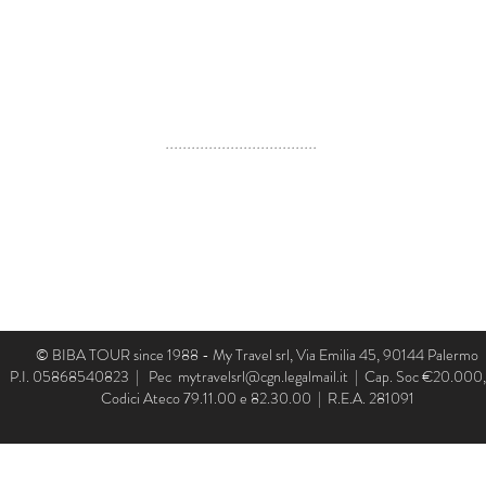
iaggi, congressi ed eventi aziendali o istituzionali in esperienze
lenza si traduce in un impegno costante nella formazione del pers
amento dei processi organizzativi.
gni giorno, professionalità, affidabilità nel pieno rispetto degli e
ri clienti.
...................................
n transforming travel, conferences, and corporate or institution
xcellence is reflected in a constant commitment to staff training
r organizational processes.
ay, professionalism, reliability, and full compliance with the high
lients.
© BIBA TOUR since 1988 - My Travel srl, Via Emilia 45, 90144 Palermo
P.I. 05868540823 | Pec
mytravelsrl@cgn.legalmail.it
| Cap. Soc €20.000
Codici Ateco 79.11.00 e 82.30.00 | R.E.A. 281091