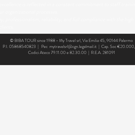
xcellence is reflected in a constant commitment to staff training
r organizational processes.
ay, professionalism, reliability, and full compliance with the high
lients.
© BIBA TOUR since 1988 - My Travel srl, Via Emilia 45, 90144 Palermo
P.I. 05868540823 | Pec
mytravelsrl@cgn.legalmail.it
| Cap. Soc €20.000
Codici Ateco 79.11.00 e 82.30.00 | R.E.A. 281091