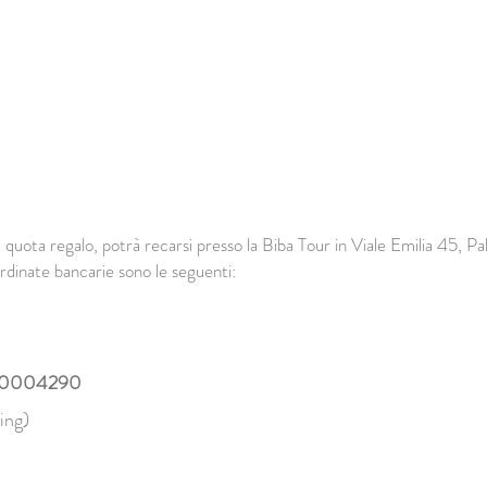
 quota regalo, potrà recarsi presso la Biba Tour in Viale Emilia 45, P
ordinate bancarie sono le seguenti:
0004290
ing)