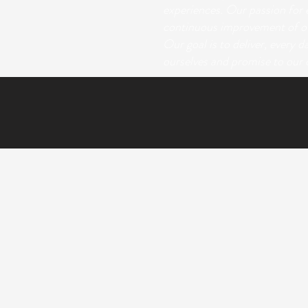
experiences. Our passion for e
continuous improvement of ou
Our goal is to deliver, every d
ourselves and promise to our c