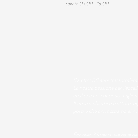
Sabato 09:00 - 13:00
Da oltre 38 anni trasformiamo v
La nostra passione per l’eccel
qualità e nel continuo miglior
Il nostro obiettivo è offrire, o
posti e che promettiamo ai nost
For over 38 years, we have bee