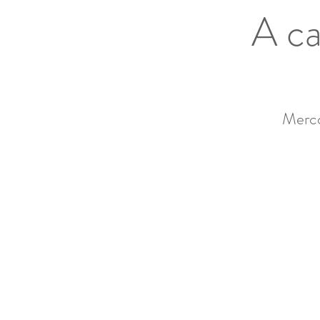
A c
Merco