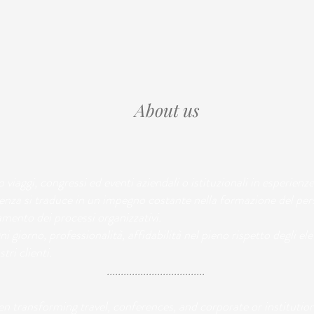
About us
iaggi, congressi ed eventi aziendali o istituzionali in esperienze
lenza si traduce in un impegno costante nella formazione del pers
amento dei processi organizzativi.
gni giorno, professionalità, affidabilità nel pieno rispetto degli e
ri clienti.
...................................
n transforming travel, conferences, and corporate or institution